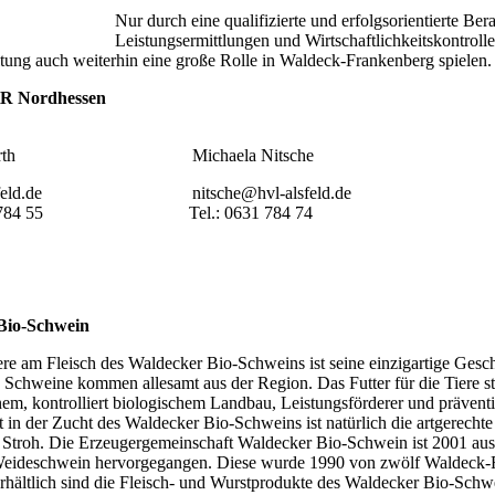
Nur durch eine qualifizierte und erfolgsorientierte Ber
Leistungsermittlungen und Wirtschaftlichkeitskontroll
ung auch weiterhin eine große Rolle in Waldeck-Frankenberg spielen.
KR Nordhessen
ung
iele Kurth Michaela Ni
-alsfeld.de nitsche@hvl-alsfeld.de
6631 784 55 Tel.: 0631 784 74
Bio-Schwein
e am Fleisch des Waldecker Bio-Schweins ist seine einzigartige Gesc
Schweine kommen allesamt aus der Region. Das Futter für die Tiere st
nem, kontrolliert biologischem Landbau, Leistungsförderer und präventi
in der Zucht des Waldecker Bio-Schweins ist natürlich die artgerechte T
f Stroh. Die Erzeugergemeinschaft Waldecker Bio-Schwein ist 2001 au
eideschwein hervorgegangen. Diese wurde 1990 von zwölf Waldeck-
rhältlich sind die Fleisch- und Wurstprodukte des Waldecker Bio-Schwei