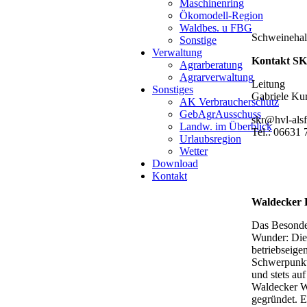
Maschinenring
Ökomodell-Region
Waldbes. u FBG
Schweinehalt
Sonstige
Verwaltung
Kontakt
S
Agrarberatung
Agrarverwaltung
Leit
Sonstiges
Gabr
AK Verbraucherschutz
GebAgrAusschuss
skr@hvl
Landw. im Überblick
Tel.: 0
Urlaubsregion
Wetter
Download
Kontakt
Waldecker 
Das Besonder
Wunder: Die 
betriebseige
Schwerpunkt 
und stets au
Waldecker W
gegründet. E