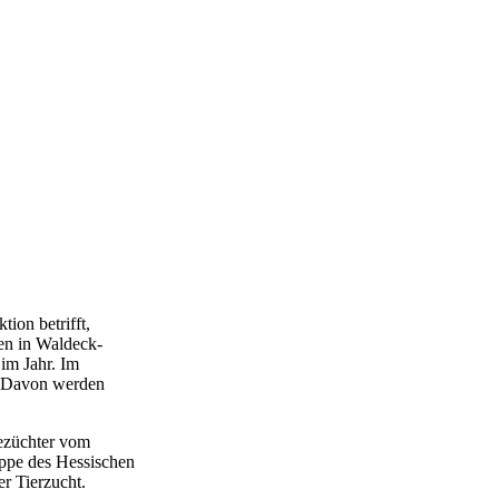
ion betrifft,
ren in Waldeck-
 im Jahr. Im
. Davon werden
nezüchter vom
ppe des Hessischen
r Tierzucht.