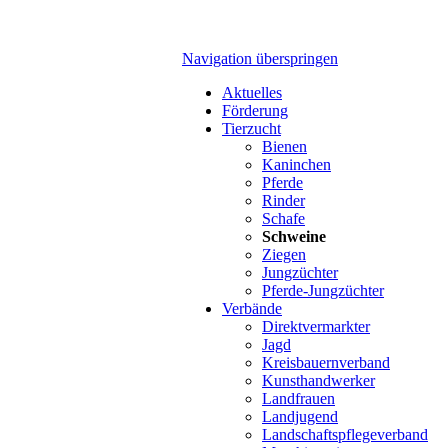
Navigation überspringen
Aktuelles
Förderung
Tierzucht
Bienen
Kaninchen
Pferde
Rinder
Schafe
Schweine
Ziegen
Jungzüchter
Pferde-Jungzüchter
Verbände
Direktvermarkter
Jagd
Kreisbauernverband
Kunsthandwerker
Landfrauen
Landjugend
Landschaftspflegeverband