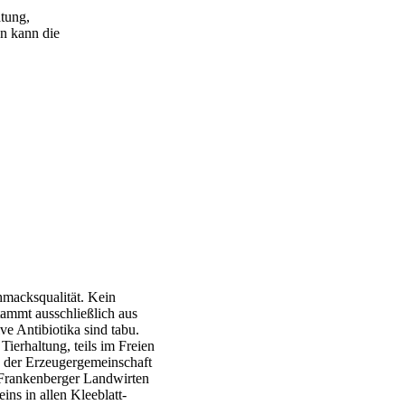
atung,
en kann die
tsche
hmacksqualität. Kein
ammt ausschließlich aus
ve Antibiotika sind tabu.
ierhaltung, teils im Freien
s der Erzeugergemeinschaft
Frankenberger Landwirten
ns in allen Kleeblatt-